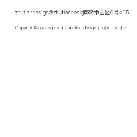
zhutiandesign@zhutiandesign.com
湾艺术园区6号405
Copyright© guangzhou Zonetien design project co.,ltd