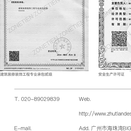
T. 020-89029839
Web.
http://www.zhutiande
E-mail.
Add. 广州市海珠湾BI