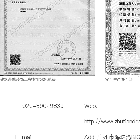
T. 020-89029839
Web.
http://www.zhutiande
E-mail.
Add. 广州市海珠湾BI