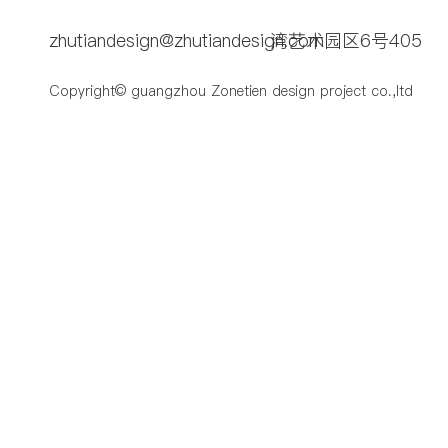
zhutiandesign@zhutiandesign.com
湾艺术园区6号405
Copyright© guangzhou Zonetien design project co.,ltd