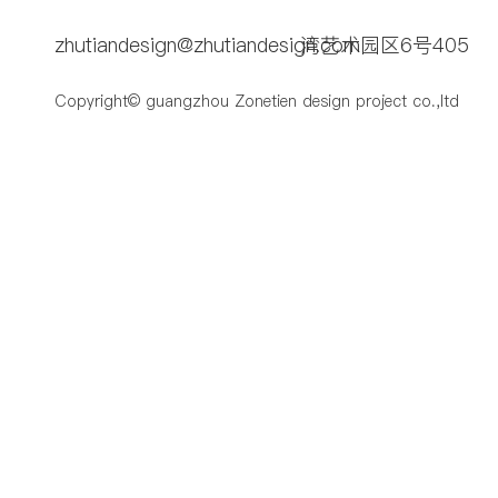
zhutiandesign@zhutiandesign.com
湾艺术园区6号405
Copyright© guangzhou Zonetien design project co.,ltd