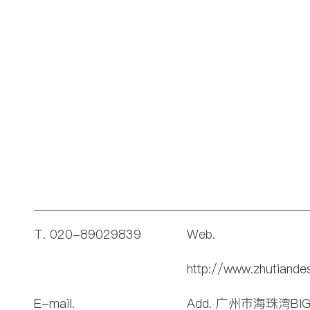
T. 020-89029839
Web.
http://www.zhutiande
E-mail.
Add. 广州市海珠湾BI