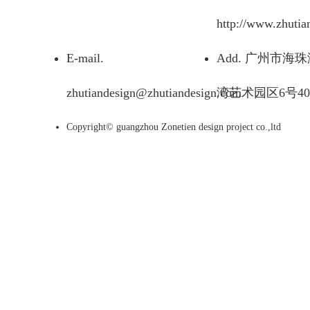
http://www.zhutia
E-mail.
Add. 广州市海
zhutiandesign@zhutiandesign.com
湾艺术园区6号40
Copyright© guangzhou Zonetien design project co.,ltd