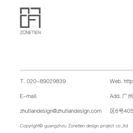
T. 020-89029839
Web. htt
E-mail.
Add. 
zhutiandesign@zhutiandesign.com
区6号40
Copyright© guangzhou Zonetien design project co.,ltd