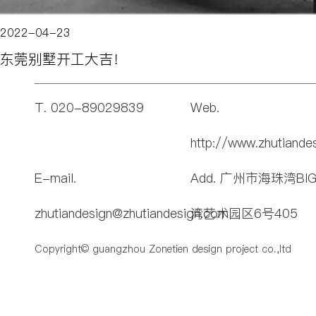
2022-04-23
东莞别墅开工大吉！
T. 020-89029839
Web.
http://www.zhutiande
E-mail.
Add. 广州市海珠湾BI
zhutiandesign@zhutiandesign.com
湾艺术园区6号405
Copyright© guangzhou Zonetien design project co.,ltd